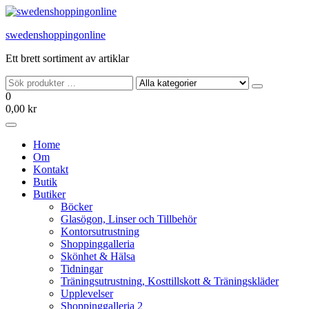
Hoppa
till
swedenshoppingonline
innehållet
Ett brett sortiment av artiklar
0
0,00 kr
Home
Om
Kontakt
Butik
Butiker
Böcker
Glasögon, Linser och Tillbehör
Kontorsutrustning
Shoppinggalleria
Skönhet & Hälsa
Tidningar
Träningsutrustning, Kosttillskott & Träningskläder
Upplevelser
Shoppinggalleria 2