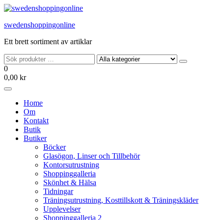
Hoppa
till
swedenshoppingonline
innehållet
Ett brett sortiment av artiklar
0
0,00 kr
Home
Om
Kontakt
Butik
Butiker
Böcker
Glasögon, Linser och Tillbehör
Kontorsutrustning
Shoppinggalleria
Skönhet & Hälsa
Tidningar
Träningsutrustning, Kosttillskott & Träningskläder
Upplevelser
Shoppinggalleria 2