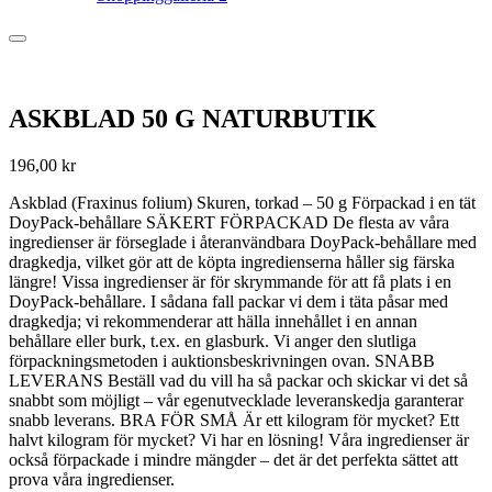
ASKBLAD 50 G NATURBUTIK
196,00
kr
Askblad (Fraxinus folium) Skuren, torkad – 50 g Förpackad i en tät
DoyPack-behållare SÄKERT FÖRPACKAD De flesta av våra
ingredienser är förseglade i återanvändbara DoyPack-behållare med
dragkedja, vilket gör att de köpta ingredienserna håller sig färska
längre! Vissa ingredienser är för skrymmande för att få plats i en
DoyPack-behållare. I sådana fall packar vi dem i täta påsar med
dragkedja; vi rekommenderar att hälla innehållet i en annan
behållare eller burk, t.ex. en glasburk. Vi anger den slutliga
förpackningsmetoden i auktionsbeskrivningen ovan. SNABB
LEVERANS Beställ vad du vill ha så packar och skickar vi det så
snabbt som möjligt – vår egenutvecklade leveranskedja garanterar
snabb leverans. BRA FÖR SMÅ Är ett kilogram för mycket? Ett
halvt kilogram för mycket? Vi har en lösning! Våra ingredienser är
också förpackade i mindre mängder – det är det perfekta sättet att
prova våra ingredienser.