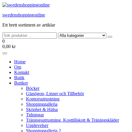
Hoppa
till
swedenshoppingonline
innehållet
Ett brett sortiment av artiklar
0
0,00 kr
Home
Om
Kontakt
Butik
Butiker
Böcker
Glasögon, Linser och Tillbehör
Kontorsutrustning
Shoppinggalleria
Skönhet & Hälsa
Tidningar
Träningsutrustning, Kosttillskott & Träningskläder
Upplevelser
Shoppinggalleria 2