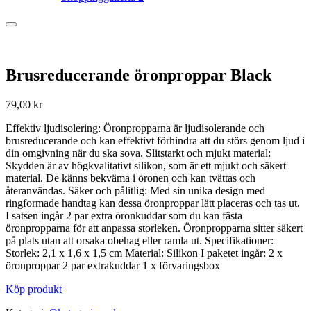
Brusreducerande öronproppar Black
79,00
kr
Effektiv ljudisolering: Öronpropparna är ljudisolerande och
brusreducerande och kan effektivt förhindra att du störs genom ljud i
din omgivning när du ska sova. Slitstarkt och mjukt material:
Skydden är av högkvalitativt silikon, som är ett mjukt och säkert
material. De känns bekväma i öronen och kan tvättas och
återanvändas. Säker och pålitlig: Med sin unika design med
ringformade handtag kan dessa öronproppar lätt placeras och tas ut.
I satsen ingår 2 par extra öronkuddar som du kan fästa
öronpropparna för att anpassa storleken. Öronpropparna sitter säkert
på plats utan att orsaka obehag eller ramla ut. Specifikationer:
Storlek: 2,1 x 1,6 x 1,5 cm Material: Silikon I paketet ingår: 2 x
öronproppar 2 par extrakuddar 1 x förvaringsbox
Köp produkt