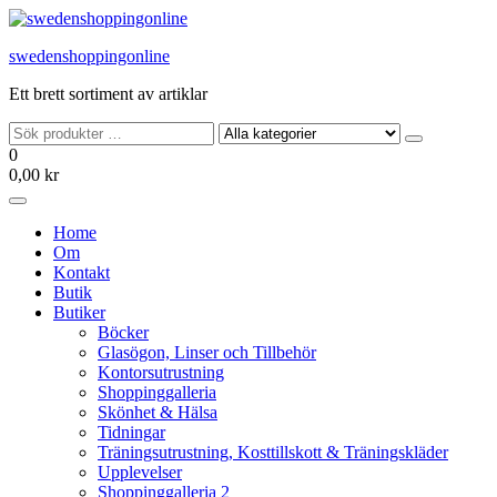
Hoppa
till
swedenshoppingonline
innehållet
Ett brett sortiment av artiklar
0
0,00 kr
Home
Om
Kontakt
Butik
Butiker
Böcker
Glasögon, Linser och Tillbehör
Kontorsutrustning
Shoppinggalleria
Skönhet & Hälsa
Tidningar
Träningsutrustning, Kosttillskott & Träningskläder
Upplevelser
Shoppinggalleria 2