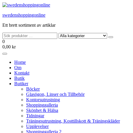
Hoppa
till
swedenshoppingonline
innehållet
Ett brett sortiment av artiklar
0
0,00 kr
Home
Om
Kontakt
Butik
Butiker
Böcker
Glasögon, Linser och Tillbehör
Kontorsutrustning
Shoppinggalleria
Skönhet & Hälsa
Tidningar
Träningsutrustning, Kosttillskott & Träningskläder
Upplevelser
Shoppinggalleria 2