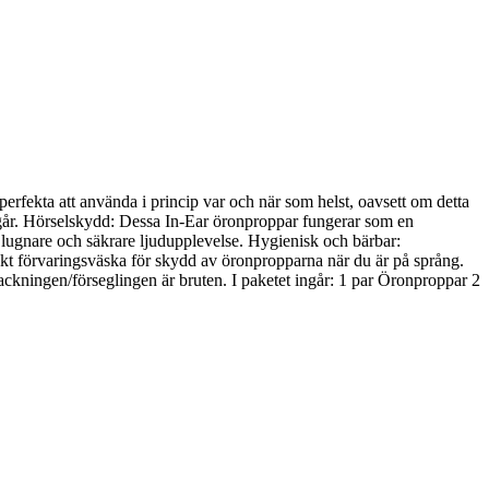
rfekta att använda i princip var och när som helst, oavsett om detta
 går. Hörselskydd: Dessa In-Ear öronproppar fungerar som en
 lugnare och säkrare ljudupplevelse. Hygienisk och bärbar:
kt förvaringsväska för skydd av öronpropparna när du är på språng.
ackningen/förseglingen är bruten. I paketet ingår: 1 par Öronproppar 2