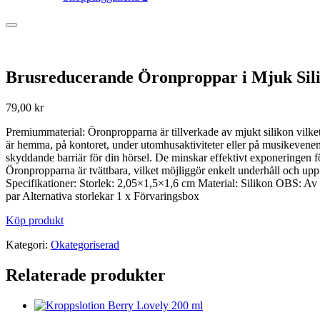
Brusreducerande Öronproppar i Mjuk Sil
79,00
kr
Premiummaterial: Öronpropparna är tillverkade av mjukt silikon vilket
är hemma, på kontoret, under utomhusaktiviteter eller på musikevene
skyddande barriär för din hörsel. De minskar effektivt exponeringen f
Öronpropparna är tvättbara, vilket möjliggör enkelt underhåll och up
Specifikationer: Storlek: 2,05×1,5×1,6 cm Material: Silikon OBS: Av h
par Alternativa storlekar 1 x Förvaringsbox
Köp produkt
Kategori:
Okategoriserad
Relaterade produkter