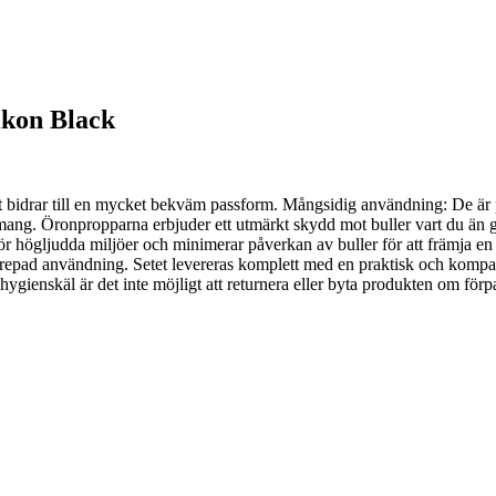
ikon Black
 bidrar till en mycket bekväm passform. Mångsidig användning: De är pe
mang. Öronpropparna erbjuder ett utmärkt skydd mot buller vart du än
ör högljudda miljöer och minimerar påverkan av buller för att främja en
prepad användning. Setet levereras komplett med en praktisk och kompa
ygienskäl är det inte möjligt att returnera eller byta produkten om förp