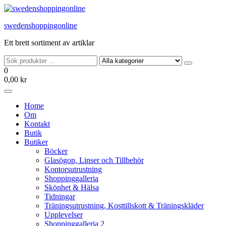
Hoppa
till
swedenshoppingonline
innehållet
Ett brett sortiment av artiklar
0
0,00 kr
Home
Om
Kontakt
Butik
Butiker
Böcker
Glasögon, Linser och Tillbehör
Kontorsutrustning
Shoppinggalleria
Skönhet & Hälsa
Tidningar
Träningsutrustning, Kosttillskott & Träningskläder
Upplevelser
Shoppinggalleria 2