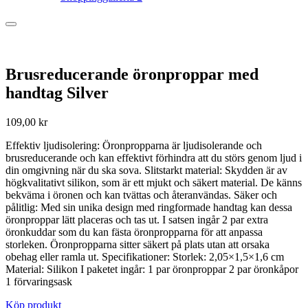
Brusreducerande öronproppar med
handtag Silver
109,00
kr
Effektiv ljudisolering: Öronpropparna är ljudisolerande och
brusreducerande och kan effektivt förhindra att du störs genom ljud i
din omgivning när du ska sova. Slitstarkt material: Skydden är av
högkvalitativt silikon, som är ett mjukt och säkert material. De känns
bekväma i öronen och kan tvättas och återanvändas. Säker och
pålitlig: Med sin unika design med ringformade handtag kan dessa
öronproppar lätt placeras och tas ut. I satsen ingår 2 par extra
öronkuddar som du kan fästa öronpropparna för att anpassa
storleken. Öronpropparna sitter säkert på plats utan att orsaka
obehag eller ramla ut. Specifikationer: Storlek: 2,05×1,5×1,6 cm
Material: Silikon I paketet ingår: 1 par öronproppar 2 par öronkåpor
1 förvaringsask
Köp produkt