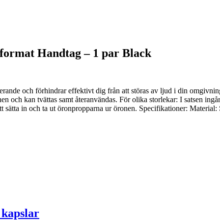
ormat Handtag – 1 par Black
ande och förhindrar effektivt dig från att störas av ljud i din omgivning
nen och kan tvättas samt återanvändas. För olika storlekar: I satsen ing
t sätta in och ta ut öronpropparna ur öronen. Specifikationer: Material: 
 kapslar