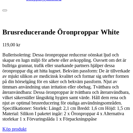
Brusreducerande Öronproppar White
119,00
kr
Bullerisolering: Dessa öronproppar reducerar oönskat ljud och
skapar en lugn miljö för arbete eller avkoppling. Oavsett om det är
bullriga grannar, trafik eller snarkande partners hjälper dessa
öronproppar dig att hitta lugnet. Bekväm passform: De är tillverkade
av mjukt silikon av medicinsk kvalitet och formar sig utefter formen
på din hörselgång för en säker och bekväm passform. Njut av
timmars användning utan irritation eller obehag. Tvättbara och
återanvändbara: Dessa öronproppar är tvättbara och återanvändbara,
vilket säkerställer långsiktig hygien samt värde. Håll dem rena och
njut av optimal brusreducering för otaliga användningsområden.
Specifikationer: Storlek: Längd: 2,1 cm Bredd: 1,6 cm Höjd: 1,5 cm
Material: Silikon I paketet ingår: 2 x Öronproppar 4 x Alternativa
storlekar 1 x Förvaringslåda 1 x Förpackningspåse
Köp produkt