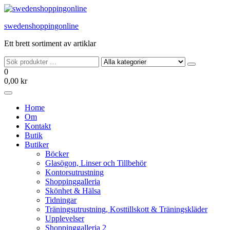
Hoppa
till
swedenshoppingonline
innehållet
Ett brett sortiment av artiklar
0
0,00 kr
Home
Om
Kontakt
Butik
Butiker
Böcker
Glasögon, Linser och Tillbehör
Kontorsutrustning
Shoppinggalleria
Skönhet & Hälsa
Tidningar
Träningsutrustning, Kosttillskott & Träningskläder
Upplevelser
Shoppinggalleria 2