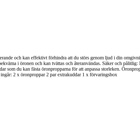
erande och kan effektivt förhindra att du störs genom ljud i din omgivni
ns bekväma i öronen och kan tvättas och återanvändas. Säker och pålitli
ddar som du kan fästa öronpropparna för att anpassa storleken. Öronproppa
et ingår: 2 x öronproppar 2 par extrakuddar 1 x förvaringsbox