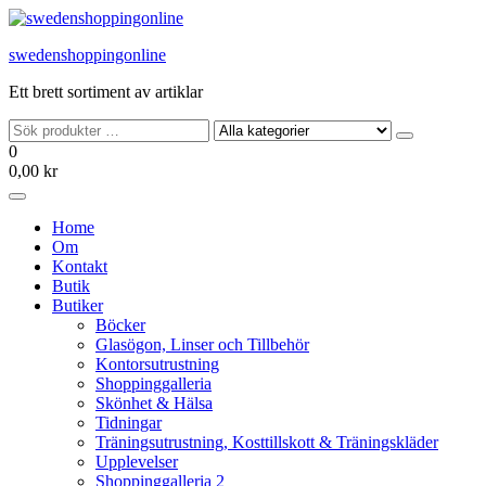
Hoppa
till
swedenshoppingonline
innehållet
Ett brett sortiment av artiklar
0
0,00 kr
Home
Om
Kontakt
Butik
Butiker
Böcker
Glasögon, Linser och Tillbehör
Kontorsutrustning
Shoppinggalleria
Skönhet & Hälsa
Tidningar
Träningsutrustning, Kosttillskott & Träningskläder
Upplevelser
Shoppinggalleria 2