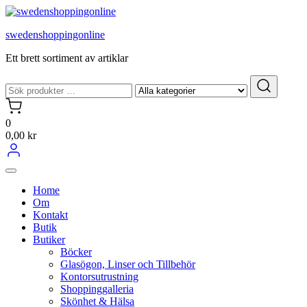
Hoppa
till
swedenshoppingonline
innehållet
Ett brett sortiment av artiklar
0
0,00 kr
Home
Om
Kontakt
Butik
Butiker
Böcker
Glasögon, Linser och Tillbehör
Kontorsutrustning
Shoppinggalleria
Skönhet & Hälsa