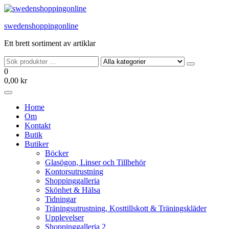
Hoppa
till
swedenshoppingonline
innehållet
Ett brett sortiment av artiklar
0
0,00 kr
Home
Om
Kontakt
Butik
Butiker
Böcker
Glasögon, Linser och Tillbehör
Kontorsutrustning
Shoppinggalleria
Skönhet & Hälsa
Tidningar
Träningsutrustning, Kosttillskott & Träningskläder
Upplevelser
Shoppinggalleria 2