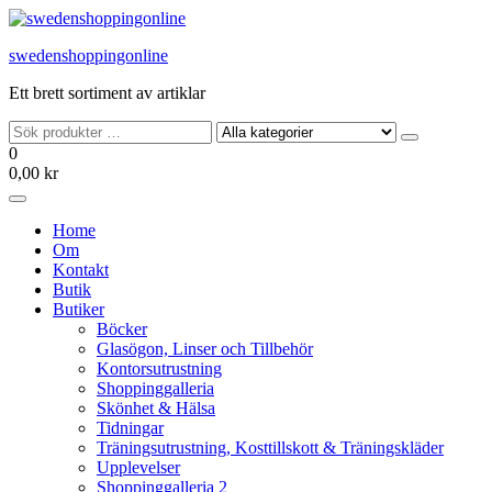
Hoppa
till
swedenshoppingonline
innehållet
Ett brett sortiment av artiklar
0
0,00 kr
Home
Om
Kontakt
Butik
Butiker
Böcker
Glasögon, Linser och Tillbehör
Kontorsutrustning
Shoppinggalleria
Skönhet & Hälsa
Tidningar
Träningsutrustning, Kosttillskott & Träningskläder
Upplevelser
Shoppinggalleria 2