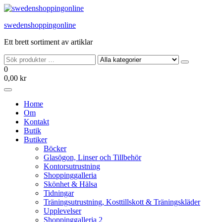
Hoppa
till
swedenshoppingonline
innehållet
Ett brett sortiment av artiklar
0
0,00 kr
Home
Om
Kontakt
Butik
Butiker
Böcker
Glasögon, Linser och Tillbehör
Kontorsutrustning
Shoppinggalleria
Skönhet & Hälsa
Tidningar
Träningsutrustning, Kosttillskott & Träningskläder
Upplevelser
Shoppinggalleria 2