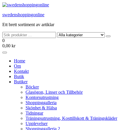
Hoppa
till
swedenshoppingonline
innehållet
Ett brett sortiment av artiklar
0
0,00 kr
Home
Om
Kontakt
Butik
Butiker
Böcker
Glasögon, Linser och Tillbehör
Kontorsutrustning
Shoppinggalleria
Skönhet & Hälsa
Tidningar
Träningsutrustning, Kosttillskott & Träningskläder
Upplevelser
Shoppinggalleria 2