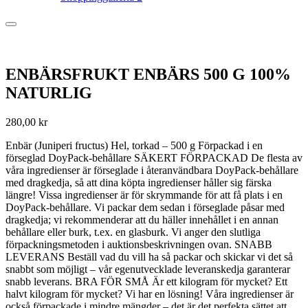
ENBÄRSFRUKT ENBÄRS 500 G 100%
NATURLIG
280,00
kr
Enbär (Juniperi fructus) Hel, torkad – 500 g Förpackad i en
förseglad DoyPack-behållare SÄKERT FÖRPACKAD De flesta av
våra ingredienser är förseglade i återanvändbara DoyPack-behållare
med dragkedja, så att dina köpta ingredienser håller sig färska
längre! Vissa ingredienser är för skrymmande för att få plats i en
DoyPack-behållare. Vi packar dem sedan i förseglade påsar med
dragkedja; vi rekommenderar att du häller innehållet i en annan
behållare eller burk, t.ex. en glasburk. Vi anger den slutliga
förpackningsmetoden i auktionsbeskrivningen ovan. SNABB
LEVERANS Beställ vad du vill ha så packar och skickar vi det så
snabbt som möjligt – vår egenutvecklade leveranskedja garanterar
snabb leverans. BRA FÖR SMÅ Är ett kilogram för mycket? Ett
halvt kilogram för mycket? Vi har en lösning! Våra ingredienser är
också förpackade i mindre mängder – det är det perfekta sättet att