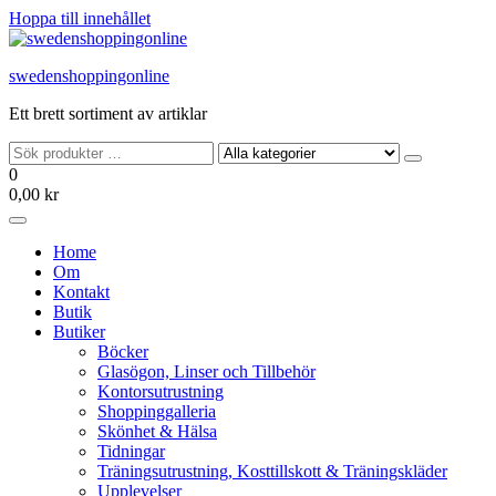
Hoppa till innehållet
swedenshoppingonline
Ett brett sortiment av artiklar
0
0,00 kr
Home
Om
Kontakt
Butik
Butiker
Böcker
Glasögon, Linser och Tillbehör
Kontorsutrustning
Shoppinggalleria
Skönhet & Hälsa
Tidningar
Träningsutrustning, Kosttillskott & Träningskläder
Upplevelser