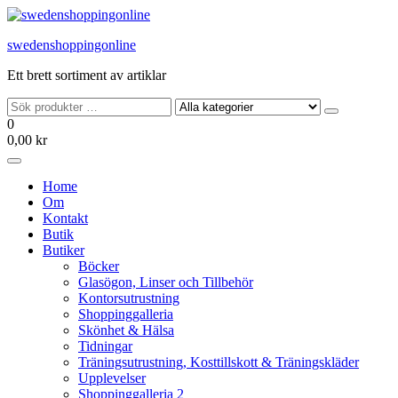
Hoppa
till
swedenshoppingonline
innehållet
Ett brett sortiment av artiklar
0
0,00 kr
Home
Om
Kontakt
Butik
Butiker
Böcker
Glasögon, Linser och Tillbehör
Kontorsutrustning
Shoppinggalleria
Skönhet & Hälsa
Tidningar
Träningsutrustning, Kosttillskott & Träningskläder
Upplevelser
Shoppinggalleria 2