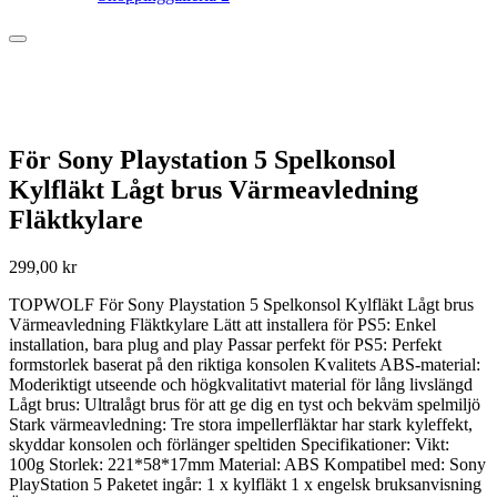
För Sony Playstation 5 Spelkonsol
Kylfläkt Lågt brus Värmeavledning
Fläktkylare
299,00
kr
TOPWOLF För Sony Playstation 5 Spelkonsol Kylfläkt Lågt brus
Värmeavledning Fläktkylare Lätt att installera för PS5: Enkel
installation, bara plug and play Passar perfekt för PS5: Perfekt
formstorlek baserat på den riktiga konsolen Kvalitets ABS-material:
Moderiktigt utseende och högkvalitativt material för lång livslängd
Lågt brus: Ultralågt brus för att ge dig en tyst och bekväm spelmiljö
Stark värmeavledning: Tre stora impellerfläktar har stark kyleffekt,
skyddar konsolen och förlänger speltiden Specifikationer: Vikt:
100g Storlek: 221*58*17mm Material: ABS Kompatibel med: Sony
PlayStation 5 Paketet ingår: 1 x kylfläkt 1 x engelsk bruksanvisning