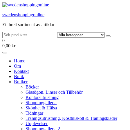
Hoppa
till
swedenshoppingonline
innehållet
Ett brett sortiment av artiklar
0
0,00 kr
Home
Om
Kontakt
Butik
Butiker
Böcker
Glasögon, Linser och Tillbehör
Kontorsutrustning
Shoppinggalleria
Skönhet & Hälsa
Tidningar
Träningsutrustning, Kosttillskott & Träningskläder
Upplevelser
Shoppinggalleria 2