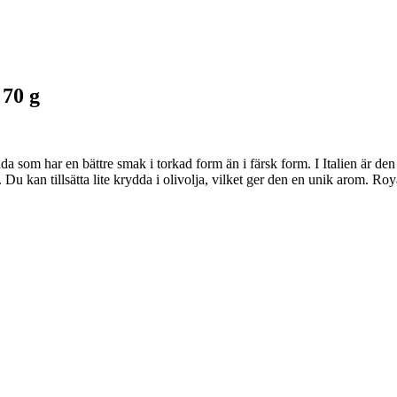
70 g
har en bättre smak i torkad form än i färsk form. I Italien är den 
. Du kan tillsätta lite krydda i olivolja, vilket ger den en unik arom. Ro