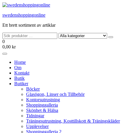
Hoppa
till
swedenshoppingonline
innehållet
Ett brett sortiment av artiklar
0
0,00 kr
Home
Om
Kontakt
Butik
Butiker
Böcker
Glasögon, Linser och Tillbehör
Kontorsutrustning
Shoppinggalleria
Skönhet & Hälsa
Tidningar
Träningsutrustning, Kosttillskott & Träningskläder
Upplevelser
Shoppinggalleria 2