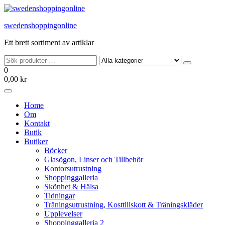
Hoppa
till
swedenshoppingonline
innehållet
Ett brett sortiment av artiklar
0
0,00 kr
Home
Om
Kontakt
Butik
Butiker
Böcker
Glasögon, Linser och Tillbehör
Kontorsutrustning
Shoppinggalleria
Skönhet & Hälsa
Tidningar
Träningsutrustning, Kosttillskott & Träningskläder
Upplevelser
Shoppinggalleria 2