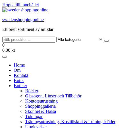
Hoppa till innehållet
swedenshoppingonline
Ett brett sortiment av artiklar
0
0,00 kr
Home
Om
Kontakt
Butik
Butiker
Böcker
Glasögon, Linser och Tillbehör
Kontorsutrustning
Shoppinggalleria
Skönhet & Hälsa
Tidningar
Träningsutrustning, Kosttillskott & Träningskläder
Upplevelser