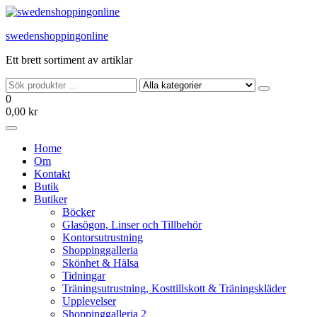
Hoppa
till
swedenshoppingonline
innehållet
Ett brett sortiment av artiklar
0
0,00 kr
Home
Om
Kontakt
Butik
Butiker
Böcker
Glasögon, Linser och Tillbehör
Kontorsutrustning
Shoppinggalleria
Skönhet & Hälsa
Tidningar
Träningsutrustning, Kosttillskott & Träningskläder
Upplevelser
Shoppinggalleria 2