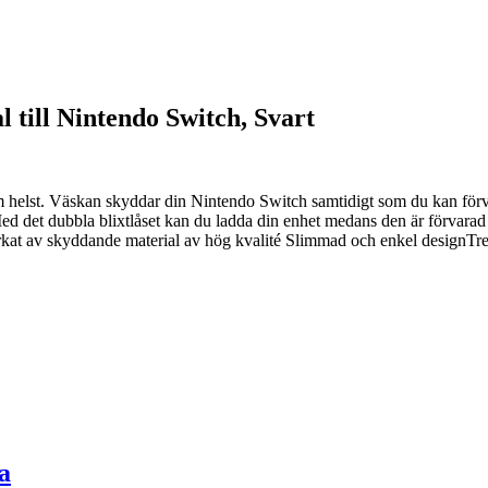
till Nintendo Switch, Svart
 som helst. Väskan skyddar din Nintendo Switch samtidigt som du kan fö
t. Med det dubbla blixtlåset kan du ladda din enhet medans den är förvara
kat av skyddande material av hög kvalité Slimmad och enkel designTredj
a