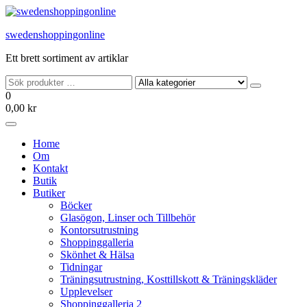
Hoppa
till
swedenshoppingonline
innehållet
Ett brett sortiment av artiklar
0
0,00 kr
Home
Om
Kontakt
Butik
Butiker
Böcker
Glasögon, Linser och Tillbehör
Kontorsutrustning
Shoppinggalleria
Skönhet & Hälsa
Tidningar
Träningsutrustning, Kosttillskott & Träningskläder
Upplevelser
Shoppinggalleria 2