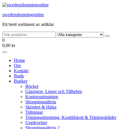
Hoppa
till
swedenshoppingonline
innehållet
Ett brett sortiment av artiklar
0
0,00 kr
Home
Om
Kontakt
Butik
Butiker
Böcker
Glasögon, Linser och Tillbehör
Kontorsutrustning
Shoppinggalleria
Skönhet & Hälsa
Tidningar
Träningsutrustning, Kosttillskott & Träningskläder
Upplevelser
Shoppinggalleria 2