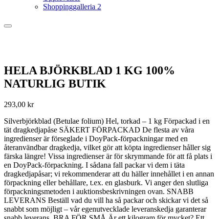
Shoppinggalleria 2
HELA BJÖRKBLAD 1 KG 100%
NATURLIG BUTIK
293,00
kr
Silverbjörkblad (Betulae folium) Hel, torkad – 1 kg Förpackad i en
tät dragkedjapåse SÄKERT FÖRPACKAD De flesta av våra
ingredienser är förseglade i DoyPack-förpackningar med en
återanvändbar dragkedja, vilket gör att köpta ingredienser håller sig
färska längre! Vissa ingredienser är för skrymmande för att få plats i
en DoyPack-förpackning. I sådana fall packar vi dem i täta
dragkedjapåsar; vi rekommenderar att du häller innehållet i en annan
förpackning eller behållare, t.ex. en glasburk. Vi anger den slutliga
förpackningsmetoden i auktionsbeskrivningen ovan. SNABB
LEVERANS Beställ vad du vill ha så packar och skickar vi det så
snabbt som möjligt – vår egenutvecklade leveranskedja garanterar
snabb leverans. BRA FÖR SMÅ Är ett kilogram för mycket? Ett