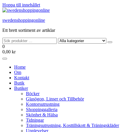
Hoppa till innehållet
swedenshoppingonline
Ett brett sortiment av artiklar
0
0,00 kr
Home
Om
Kontakt
Butik
Butiker
Böcker
Glasögon, Linser och Tillbehör
Kontorsutrustning
Shoppinggalleria
Skönhet & Hälsa
Tidningar
Träningsutrustning, Kosttillskott & Träningskläder
Upplevelser