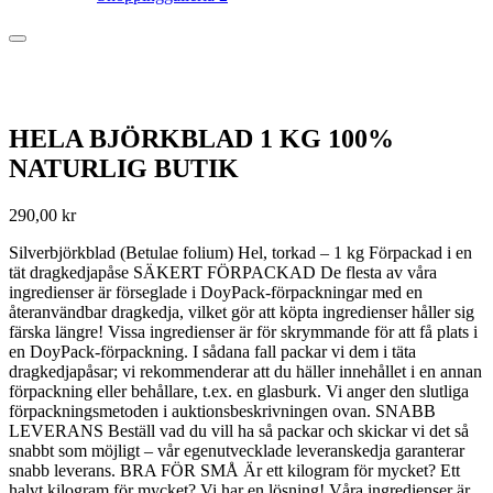
HELA BJÖRKBLAD 1 KG 100%
NATURLIG BUTIK
290,00
kr
Silverbjörkblad (Betulae folium) Hel, torkad – 1 kg Förpackad i en
tät dragkedjapåse SÄKERT FÖRPACKAD De flesta av våra
ingredienser är förseglade i DoyPack-förpackningar med en
återanvändbar dragkedja, vilket gör att köpta ingredienser håller sig
färska längre! Vissa ingredienser är för skrymmande för att få plats i
en DoyPack-förpackning. I sådana fall packar vi dem i täta
dragkedjapåsar; vi rekommenderar att du häller innehållet i en annan
förpackning eller behållare, t.ex. en glasburk. Vi anger den slutliga
förpackningsmetoden i auktionsbeskrivningen ovan. SNABB
LEVERANS Beställ vad du vill ha så packar och skickar vi det så
snabbt som möjligt – vår egenutvecklade leveranskedja garanterar
snabb leverans. BRA FÖR SMÅ Är ett kilogram för mycket? Ett
halvt kilogram för mycket? Vi har en lösning! Våra ingredienser är