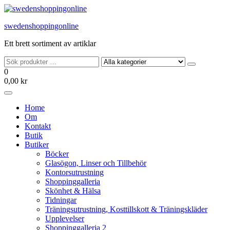
Hoppa
till
swedenshoppingonline
innehållet
Ett brett sortiment av artiklar
0
0,00 kr
Home
Om
Kontakt
Butik
Butiker
Böcker
Glasögon, Linser och Tillbehör
Kontorsutrustning
Shoppinggalleria
Skönhet & Hälsa
Tidningar
Träningsutrustning, Kosttillskott & Träningskläder
Upplevelser
Shoppinggalleria 2