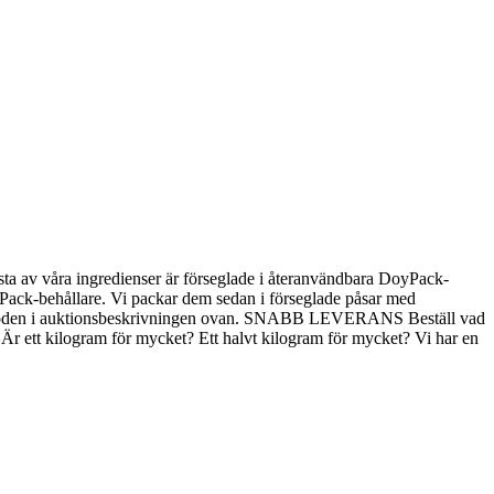
 av våra ingredienser är förseglade i återanvändbara DoyPack-
DoyPack-behållare. Vi packar dem sedan i förseglade påsar med
ingsmetoden i auktionsbeskrivningen ovan. SNABB LEVERANS Beställ vad
r ett kilogram för mycket? Ett halvt kilogram för mycket? Vi har en