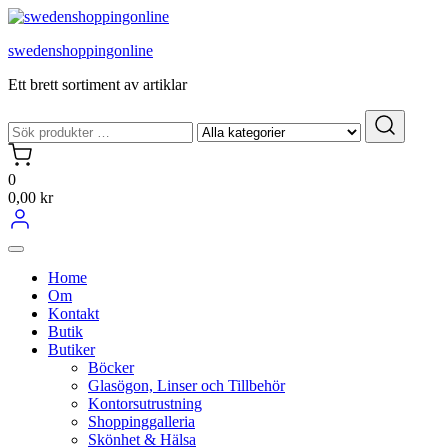
Hoppa
till
swedenshoppingonline
innehållet
Ett brett sortiment av artiklar
0
0,00 kr
Home
Om
Kontakt
Butik
Butiker
Böcker
Glasögon, Linser och Tillbehör
Kontorsutrustning
Shoppinggalleria
Skönhet & Hälsa