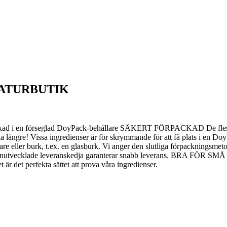
NATURBUTIK
packad i en förseglad DoyPack-behållare SÄKERT FÖRPACKAD De flesta
ska längre! Vissa ingredienser är för skrymmande för att få plats i en 
ållare eller burk, t.ex. en glasburk. Vi anger den slutliga förpackn
 egenutvecklade leveranskedja garanterar snabb leverans. BRA FÖR SMÅ Ä
är det perfekta sättet att prova våra ingredienser.