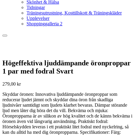
Skönhet & Hälsa
Tidningar
Träningsutrustning, Kosttillskott & Träningskläder
Upplevelser
Shoppinggalleria 2
Högeffektiva ljuddämpande öronproppar
1 par med fodral Svart
279,00
kr
Skyddar öronen: Innovativa ljuddämpande öronproppar som
reducerar ljudet jämnt och skyddar dina öron från skadliga
ljudnivåer samtidigt som ljudets klarhet bevaras. Dämpar störande
ljud men låter dig höra det du vill. Bekväma och mjuka:
Öronpropparna är av silikon av hög kvalitet och de känns bekväma i
öronen även vid långvarig användning. Praktiskt fodral:
Hörselskydden leveras i ett praktiskt litet fodral med nyckelring, så
kan du alltid ha med dig öronpropparna. Specifikationer: Färg: