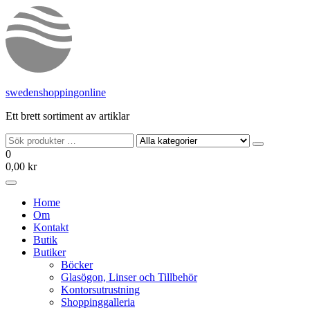
Hoppa
till
innehållet
swedenshoppingonline
Ett brett sortiment av artiklar
0
0,00 kr
Home
Om
Kontakt
Butik
Butiker
Böcker
Glasögon, Linser och Tillbehör
Kontorsutrustning
Shoppinggalleria