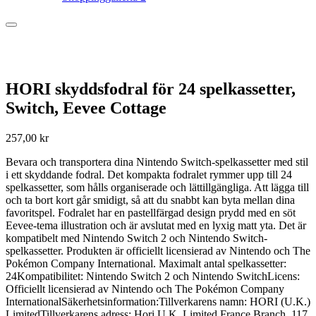
HORI skyddsfodral för 24 spelkassetter,
Switch, Eevee Cottage
257,00
kr
Bevara och transportera dina Nintendo Switch-spelkassetter med stil
i ett skyddande fodral. Det kompakta fodralet rymmer upp till 24
spelkassetter, som hålls organiserade och lättillgängliga. Att lägga till
och ta bort kort går smidigt, så att du snabbt kan byta mellan dina
favoritspel. Fodralet har en pastellfärgad design prydd med en söt
Eevee-tema illustration och är avslutat med en lyxig matt yta. Det är
kompatibelt med Nintendo Switch 2 och Nintendo Switch-
spelkassetter. Produkten är officiellt licensierad av Nintendo och The
Pokémon Company International. Maximalt antal spelkassetter:
24Kompatibilitet: Nintendo Switch 2 och Nintendo SwitchLicens:
Officiellt licensierad av Nintendo och The Pokémon Company
InternationalSäkerhetsinformation:Tillverkarens namn: HORI (U.K.)
LimitedTillverkarens adress: Hori U.K. Limited France Branch, 117