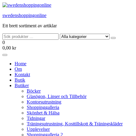
Hoppa
till
swedenshoppingonline
innehållet
Ett brett sortiment av artiklar
0
0,00 kr
Home
Om
Kontakt
Butik
Butiker
Böcker
Glasögon, Linser och Tillbehör
Kontorsutrustning
Shoppinggalleria
Skönhet & Hälsa
Tidningar
Träningsutrustning, Kosttillskott & Träningskläder
Upplevelser
Shoppinggalleria 2