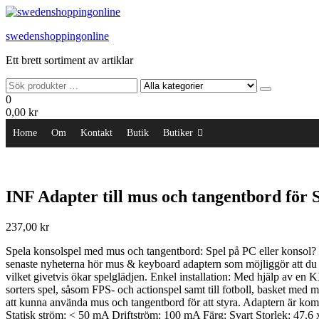
Hoppa
till
swedenshoppingonline
innehållet
Ett brett sortiment av artiklar
0
0,00 kr
Home
Om
Kontakt
Butik
Butiker
INF Adapter till mus och tangentbord för 
237,00
kr
Spela konsolspel med mus och tangentbord: Spel på PC eller konsol? Vä
senaste nyheterna hör mus & keyboard adaptern som möjliggör att du kan
vilket givetvis ökar spelglädjen. Enkel installation: Med hjälp av en
sorters spel, såsom FPS- och actionspel samt till fotboll, basket med
att kunna använda mus och tangentbord för att styra. Adaptern är k
Statisk ström: < 50 mA Driftström: 100 mA Färg: Svart Storlek: 47.