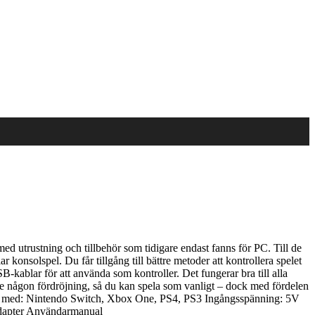
d utrustning och tillbehör som tidigare endast fanns för PC. Till de
onsolspel. Du får tillgång till bättre metoder att kontrollera spelet
kablar för att använda som kontroller. Det fungerar bra till alla
nte någon fördröjning, så du kan spela som vanligt – dock med fördelen
ibel med: Nintendo Switch, Xbox One, PS4, PS3 Ingångsspänning: 5V
-adapter Användarmanual