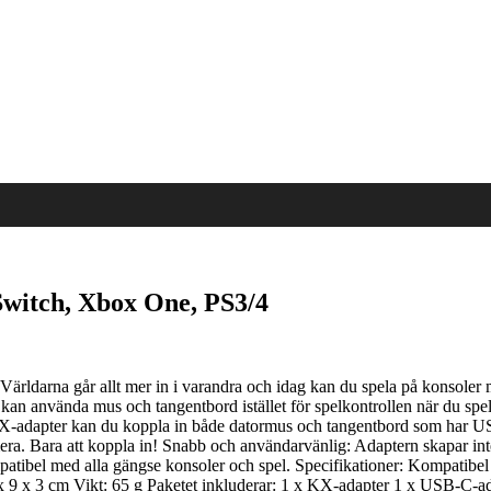
Switch, Xbox One, PS3/4
rldarna går allt mer in i varandra och idag kan du spela på konsoler me
 använda mus och tangentbord istället för spelkontrollen när du spelar k
 KX-adapter kan du koppla in både datormus och tangentbord som har USB-
 mera. Bara att koppla in! Snabb och användarvänlig: Adaptern skapar i
ompatibel med alla gängse konsoler och spel. Specifikationer: Kompat
6 x 9 x 3 cm Vikt: 65 g Paketet inkluderar: 1 x KX-adapter 1 x USB-C