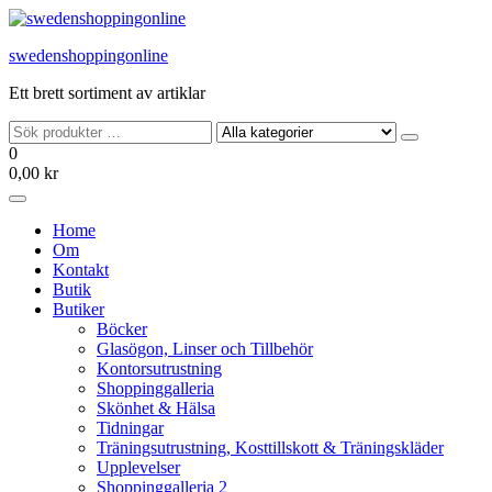
Hoppa
till
swedenshoppingonline
innehållet
Ett brett sortiment av artiklar
0
0,00 kr
Home
Om
Kontakt
Butik
Butiker
Böcker
Glasögon, Linser och Tillbehör
Kontorsutrustning
Shoppinggalleria
Skönhet & Hälsa
Tidningar
Träningsutrustning, Kosttillskott & Träningskläder
Upplevelser
Shoppinggalleria 2