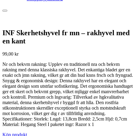
INF Skerhetshyvel fr mn – rakhyvel med
en kant
99,00
kr
Nr och bekvm rakning: Upplev en traditionell nra och bekvm
rakning med denna klassiska rakhyvel. Det enkantiga bladet ger en
exakt och jmn rakning, vilket gr att din hud knns frsch och fryngrad.
Snygg & ergonomisk design: Denna rakhyvel har en elegant och
elegant design som utstrlar sofistikering. Det ergonomiska handtaget
ger ett skert och bekvmt grepp, vilket mjliggr enkel manvrerbarhet
och kontroll. Premium och lngvarig: Tillverkad av hgkvalitativa
material, denna skerhetshyvel r byggd fr att hlla. Den rostfria
stlkonstruktionen skerstller exceptionell styrka och motstndskraft
mot korrosion, vilket ger dig r av tillfrlitlig anvndning.
Specifikationer: Storlek: Lngd: 13,8cm Bredd: 2,5cm Hjd: 0,7cm
Material: Hegang Steel I paketet ingr: Razor x 1
Köp produkt