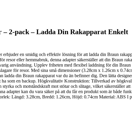
r – 2-pack – Ladda Din Rakapparat Enkelt
rbjuder en smidig och effektiv lösning för att ladda din Braun rakappa
ör resor eller hemmabruk, denna adapter säkerställer att din Braun rak
ngvarig användning. Upplev friheten med flexibel laddning för din Brau
jeslagare för resor. Med sina små dimensioner (3.28cm x 1.26cm x 0.74cm)
id kan ladda din Braun rakapparat var du än befinner dig. Den lätta desig
 att ha som en backup. Högkvalitativ Konstruktion: Tillverkad av högkval
tyrka och motståndskraft mot stötar och slitage, vilket säkerställer att 
a adapter kan du vara säker på att du får en produkt som är både funktio
rt Storlek: Längd: 3.28cm, Bredd: 1.26cm, Höjd: 0.74cm Material: ABS I p