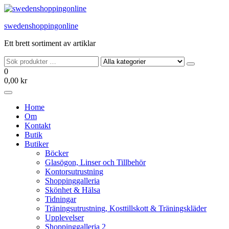
Hoppa
till
swedenshoppingonline
innehållet
Ett brett sortiment av artiklar
0
0,00 kr
Home
Om
Kontakt
Butik
Butiker
Böcker
Glasögon, Linser och Tillbehör
Kontorsutrustning
Shoppinggalleria
Skönhet & Hälsa
Tidningar
Träningsutrustning, Kosttillskott & Träningskläder
Upplevelser
Shoppinggalleria 2