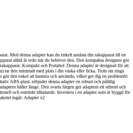
rat. Med denna adapter kan du enkelt ansluta din rakapparat till en
apparat alltid är redo när du behöver den. Den kompakta designen gör
n rakapparat. Kompakt och Portabel: Denna adapter är designad för att
 tar den minimalt med plats i din väska eller ficka. Trots sin ringa
nen gör den enkel att hantera och använda, vilket ger dig en problemfri
itativ ABS-plast, erbjuder denna adapter en robust och pålitlig
adaptern håller länge. Den svarta färgen ger adaptern ett stilrent och
nell och estetiskt tilltalande. Investera i en adapter som är byggd för
aketet ingår: Adapter x2