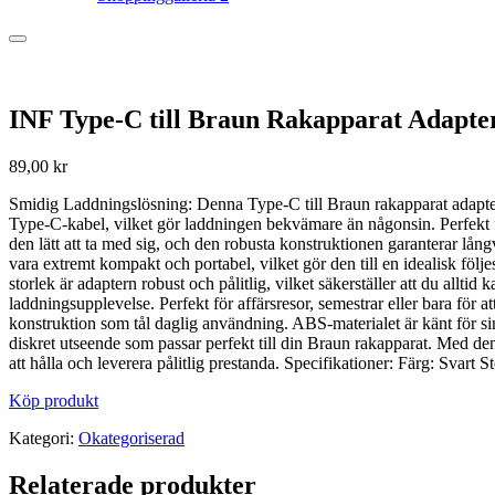
INF Type-C till Braun Rakapparat Adapte
89,00
kr
Smidig Laddningslösning: Denna Type-C till Braun rakapparat adapter e
Type-C-kabel, vilket gör laddningen bekvämare än någonsin. Perfekt f
den lätt att ta med sig, och den robusta konstruktionen garanterar lå
vara extremt kompakt och portabel, vilket gör den till en idealisk föl
storlek är adaptern robust och pålitlig, vilket säkerställer att du allt
laddningsupplevelse. Perfekt för affärsresor, semestrar eller bara för
konstruktion som tål daglig användning. ABS-materialet är känt för sin s
diskret utseende som passar perfekt till din Braun rakapparat. Med denn
att hålla och leverera pålitlig prestanda. Specifikationer: Färg: Sva
Köp produkt
Kategori:
Okategoriserad
Relaterade produkter