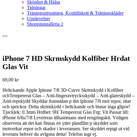
Skönhet & Hälsa
Tidningar
Träningsutrustning, Kosttillskott & Träningskläder
Upplevelser
Shoppinggalleria 2
iPhone 7 HD Skrmskydd Kolfiber Hrdat
Glas Vit
69,00
kr
Heltckande Apple Iphone 7/8 3D-Curve Skrmskydd i Kolfiber
ochTempererat Glas – Anti-fingeravtrycksskydd – Anti-glareskydd –
Anti-repskydd Skyddar framsidan p din Iphone 7/8 mot repor, sttar
och sprickor. Detta skrmskydd r heltckande och lmnar inga glipor!
Tjocklek: 0.3mm Hrdhet: 9H Tempererat Glas Frg: Vit Passar till:
iPhone 6/6s/7/8 Levereras tillsammans med rengringskit. Vnligen
observera att det kan finnas en yttre plastfilm p skyddet som
motverkar repor och skador i leveransen. Ser skyddet repigt ut vid
leverans behver du avlgsna detta! Telefon ingr ej.