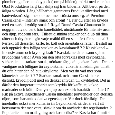
plombering eller i en doypack (som på bilden), märkt med en etikett.
Obs! Produktens färg kan skilja sig från bilderna. Allt beror på den
årliga skörden. Lång hållbarhet garanteras Produkt tillverkad med
hantverksmässiga metoder och med största omsorg. ✅ Premium
Cassiakanel – Intensiv smak och arom! ? Letar du efter en krydda
med en stark, kryddig smak ? Royal Brand Cassia Cinnamon är
noggrant utvald bark från kanelträdet, utmärkande för intensiv arom
och djup, rödbrun färg . Tillsätt distinkta smaker och djup till dina
rätter och drycker – gör varje måltid till en sann fest för sinnena! ?
Perfekt till desserter, kaffe, te, kött och orientaliska rätter . Beställ nu
och upptäck den fylliga smaken av kassiakanel! ? ? Kassiakanel –
Intensiv arom och kryddig kraft ? Kassiakanel är en sann stjärna i
kryddornas värld! Även om den ofta förväxlas med ceylonkanel,
sticker den ut starkare smak, mörkare färg och tjockare bark . Den är
vanligare och billigare än ceylonkanel, vilket är anledningen till att
du ofta hittar den på butikshyllorna. Men vet du vad mer som
kännetecknar den? ? ? Starkare smak och arom Cassia har en
distinkt, kryddig doft med en delikat antydan till kryddighet. Det är
därför den fungerar utmärkt som krydda för kaffe, te, kakor,
marinader och kött . Den ger djup och exotisk karaktär till rätter! ?
Rik på aktiva ingredienser Cassia innehåller polyfenoler och eteriska
oljor , som har antioxidativa egenskaper. Var dock försiktig! Den
innehåller också mer kumarin än Ceylonkanel, så det är värt att
konsumera det medvetet, särskilt om du använder det regelbundet. ?
Popularitet inom matlagning och kosmetika? ✨ Kassia har funnit sin