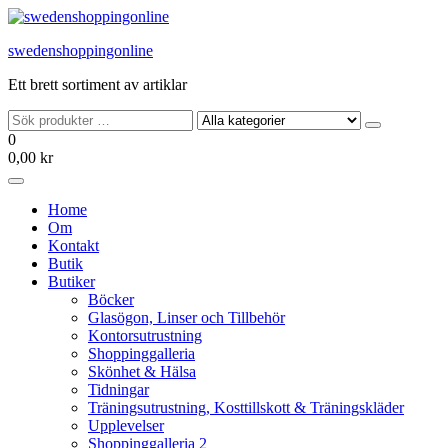
Hoppa
till
swedenshoppingonline
innehållet
Ett brett sortiment av artiklar
0
0,00 kr
Home
Om
Kontakt
Butik
Butiker
Böcker
Glasögon, Linser och Tillbehör
Kontorsutrustning
Shoppinggalleria
Skönhet & Hälsa
Tidningar
Träningsutrustning, Kosttillskott & Träningskläder
Upplevelser
Shoppinggalleria 2