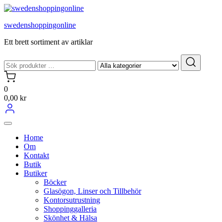
Hoppa
till
swedenshoppingonline
innehållet
Ett brett sortiment av artiklar
0
0,00 kr
Home
Om
Kontakt
Butik
Butiker
Böcker
Glasögon, Linser och Tillbehör
Kontorsutrustning
Shoppinggalleria
Skönhet & Hälsa