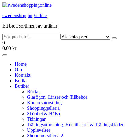
Hoppa
till
swedenshoppingonline
innehållet
Ett brett sortiment av artiklar
0
0,00 kr
Home
Om
Kontakt
Butik
Butiker
Böcker
Glasögon, Linser och Tillbehör
Kontorsutrustning
Shoppinggalleria
Skönhet & Hälsa
Tidningar
Träningsutrustning, Kosttillskott & Träningskläder
Upplevelser
Shoppinggalleria 2