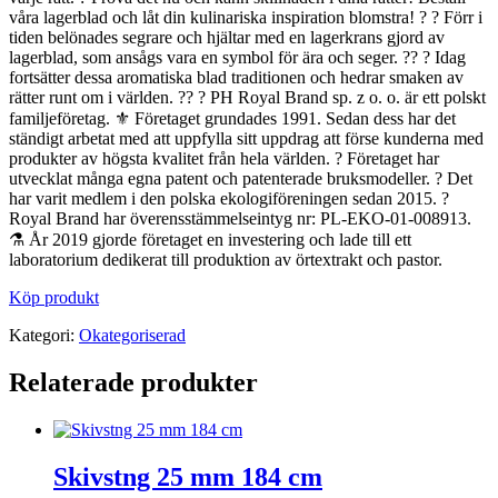
våra lagerblad och låt din kulinariska inspiration blomstra! ?️ ? Förr i
tiden belönades segrare och hjältar med en lagerkrans gjord av
lagerblad, som ansågs vara en symbol för ära och seger. ?? ? Idag
fortsätter dessa aromatiska blad traditionen och hedrar smaken av
rätter runt om i världen. ?? ? PH Royal Brand sp. z o. o. är ett polskt
familjeföretag. ⚜️ Företaget grundades 1991. Sedan dess har det
ständigt arbetat med att uppfylla sitt uppdrag att förse kunderna med
produkter av högsta kvalitet från hela världen. ? Företaget har
utvecklat många egna patent och patenterade bruksmodeller. ? Det
har varit medlem i den polska ekologiföreningen sedan 2015. ?
Royal Brand har överensstämmelseintyg nr: PL-EKO-01-008913.
⚗️ År 2019 gjorde företaget en investering och lade till ett
laboratorium dedikerat till produktion av örtextrakt och pastor.
Köp produkt
Kategori:
Okategoriserad
Relaterade produkter
Skivstng 25 mm 184 cm