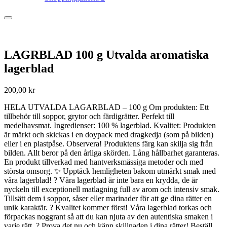
LAGRBLAD 100 g Utvalda aromatiska
lagerblad
200,00
kr
HELA UTVALDA LAGARBLAD – 100 g Om produkten: Ett
tillbehör till soppor, grytor och färdigrätter. Perfekt till
medelhavsmat. Ingredienser: 100 % lagerblad. Kvalitet: Produkten
är märkt och skickas i en doypack med dragkedja (som på bilden)
eller i en plastpåse. Observera! Produktens färg kan skilja sig från
bilden. Allt beror på den årliga skörden. Lång hållbarhet garanteras.
En produkt tillverkad med hantverksmässiga metoder och med
största omsorg. ✨ Upptäck hemligheten bakom utmärkt smak med
våra lagerblad! ️?️ Våra lagerblad är inte bara en krydda, de är
nyckeln till exceptionell matlagning full av arom och intensiv smak.
Tillsätt dem i soppor, såser eller marinader för att ge dina rätter en
unik karaktär. ? Kvalitet kommer först! Våra lagerblad torkas och
förpackas noggrant så att du kan njuta av den autentiska smaken i
varje rätt. ? Prova det nu och känn skillnaden i dina rätter! Beställ