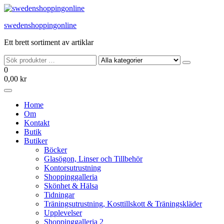
Hoppa
till
swedenshoppingonline
innehållet
Ett brett sortiment av artiklar
0
0,00 kr
Home
Om
Kontakt
Butik
Butiker
Böcker
Glasögon, Linser och Tillbehör
Kontorsutrustning
Shoppinggalleria
Skönhet & Hälsa
Tidningar
Träningsutrustning, Kosttillskott & Träningskläder
Upplevelser
Shoppinggalleria 2