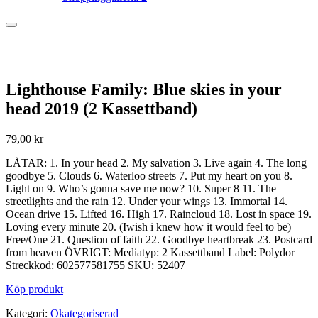
Lighthouse Family: Blue skies in your
head 2019 (2 Kassettband)
79,00
kr
LÅTAR: 1. In your head 2. My salvation 3. Live again 4. The long
goodbye 5. Clouds 6. Waterloo streets 7. Put my heart on you 8.
Light on 9. Who’s gonna save me now? 10. Super 8 11. The
streetlights and the rain 12. Under your wings 13. Immortal 14.
Ocean drive 15. Lifted 16. High 17. Raincloud 18. Lost in space 19.
Loving every minute 20. (Iwish i knew how it would feel to be)
Free/One 21. Question of faith 22. Goodbye heartbreak 23. Postcard
from heaven ÖVRIGT: Mediatyp: 2 Kassettband Label: Polydor
Streckkod: 602577581755 SKU: 52407
Köp produkt
Kategori:
Okategoriserad