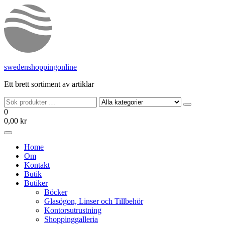
Hoppa
till
innehållet
swedenshoppingonline
Ett brett sortiment av artiklar
0
0,00 kr
Home
Om
Kontakt
Butik
Butiker
Böcker
Glasögon, Linser och Tillbehör
Kontorsutrustning
Shoppinggalleria