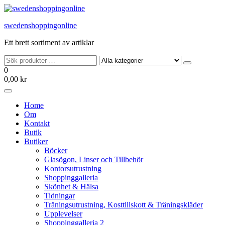
Hoppa
till
swedenshoppingonline
innehållet
Ett brett sortiment av artiklar
0
0,00 kr
Home
Om
Kontakt
Butik
Butiker
Böcker
Glasögon, Linser och Tillbehör
Kontorsutrustning
Shoppinggalleria
Skönhet & Hälsa
Tidningar
Träningsutrustning, Kosttillskott & Träningskläder
Upplevelser
Shoppinggalleria 2