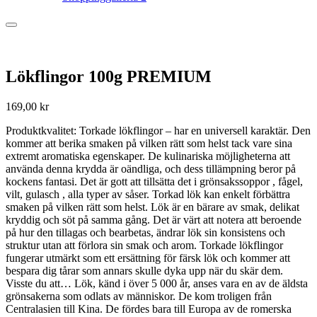
Lökflingor 100g PREMIUM
169,00
kr
Produktkvalitet: Torkade lökflingor – har en universell karaktär. Den
kommer att berika smaken på vilken rätt som helst tack vare sina
extremt aromatiska egenskaper. De kulinariska möjligheterna att
använda denna krydda är oändliga, och dess tillämpning beror på
kockens fantasi. Det är gott att tillsätta det i grönsakssoppor , fågel,
vilt, gulasch , alla typer av såser. Torkad lök kan enkelt förbättra
smaken på vilken rätt som helst. Lök är en bärare av smak, delikat
kryddig och söt på samma gång. Det är värt att notera att beroende
på hur den tillagas och bearbetas, ändrar lök sin konsistens och
struktur utan att förlora sin smak och arom. Torkade lökflingor
fungerar utmärkt som ett ersättning för färsk lök och kommer att
bespara dig tårar som annars skulle dyka upp när du skär dem.
Visste du att… Lök, känd i över 5 000 år, anses vara en av de äldsta
grönsakerna som odlats av människor. De kom troligen från
Centralasien till Kina. De fördes bara till Europa av de romerska