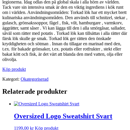
legionerna. Idag odlas den på global skala i alla hörn av världen.
Tack vare sin intensiva smak är den en viktig ingrediens i kök runt
om i världen. Användningsområden: Torkad lök har ett mycket brett
kulinariska användningsområden. Den används till schnitzel, stekar ,
gulasch, grönsakssoppor, fågel , fisk, vilt, hamburgare , varmkorv,
äggrätter, samt såser . Vi kan lägga till den i alla smörgåsar, sallader,
såväl som rätter med potatis . Torkad lök kan tillsättas i alla rätter där
färsk lök skulle ge smak. Torkad lök ger rätten den önskade
kryddigheten och sötman . Innan du tillagar en marinad med den,
t.ex. för bakade grönsaker, t.ex. potatis eller rotfrukter , stekt eller
bakat kött och fisk, är det värt att blanda den med vatten, olja eller
olivolja.
Köp produkt
Kategori:
Okategoriserad
Relaterade produkter
Oversized Logo Sweatshirt Svart
1199,00
kr
Köp produkt