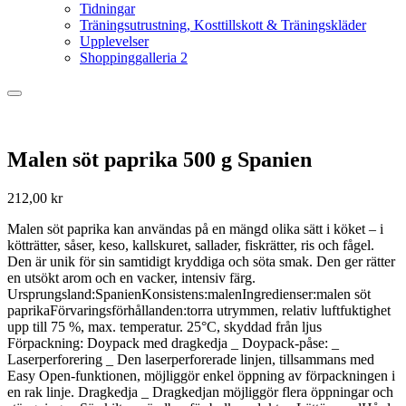
Tidningar
Träningsutrustning, Kosttillskott & Träningskläder
Upplevelser
Shoppinggalleria 2
Malen söt paprika 500 g Spanien
212,00
kr
Malen söt paprika kan användas på en mängd olika sätt i köket – i
kötträtter, såser, keso, kallskuret, sallader, fiskrätter, ris och fågel.
Den är unik för sin samtidigt kryddiga och söta smak. Den ger rätter
en utsökt arom och en vacker, intensiv färg.
Ursprungsland:SpanienKonsistens:malenIngredienser:malen söt
paprikaFörvaringsförhållanden:torra utrymmen, relativ luftfuktighet
upp till 75 %, max. temperatur. 25°C, skyddad från ljus
Förpackning: Doypack med dragkedja _ Doypack-påse: _
Laserperforering _ Den laserperforerade linjen, tillsammans med
Easy Open-funktionen, möjliggör enkel öppning av förpackningen i
en rak linje. Dragkedja _ Dragkedjan möjliggör flera öppningar och