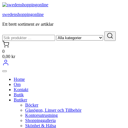
Hoppa
till
swedenshoppingonline
innehållet
Ett brett sortiment av artiklar
0
0,00 kr
Home
Om
Kontakt
Butik
Butiker
Böcker
Glasögon, Linser och Tillbehör
Kontorsutrustning
Shoppinggalleria
Skönhet & Hälsa