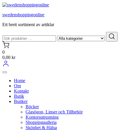
Hoppa
till
swedenshoppingonline
innehållet
Ett brett sortiment av artiklar
0
0,00 kr
Home
Om
Kontakt
Butik
Butiker
Böcker
Glasögon, Linser och Tillbehör
Kontorsutrustning
Shoppinggalleria
Skönhet & Hälsa