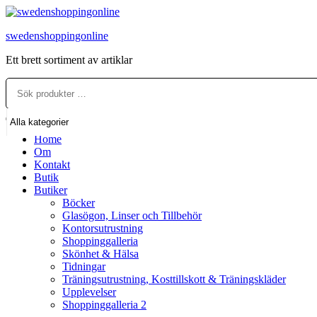
Hoppa
till
swedenshoppingonline
innehållet
Ett brett sortiment av artiklar
Home
Om
Kontakt
Butik
Butiker
Böcker
Glasögon, Linser och Tillbehör
Kontorsutrustning
Shoppinggalleria
Skönhet & Hälsa
Tidningar
Träningsutrustning, Kosttillskott & Träningskläder
Upplevelser
Shoppinggalleria 2