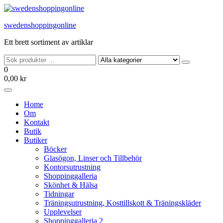
Hoppa
till
swedenshoppingonline
innehållet
Ett brett sortiment av artiklar
0
0,00 kr
Home
Om
Kontakt
Butik
Butiker
Böcker
Glasögon, Linser och Tillbehör
Kontorsutrustning
Shoppinggalleria
Skönhet & Hälsa
Tidningar
Träningsutrustning, Kosttillskott & Träningskläder
Upplevelser
Shoppinggalleria 2