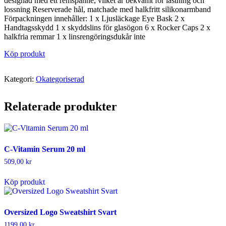
designad med ett remspänne, vilket är bekvämt för lastning och
lossning Reserverade hål, matchade med halkfritt silikonarmband
Förpackningen innehåller: 1 x Ljusläckage Eye Bask 2 x
Handtagsskydd 1 x skyddslins för glasögon 6 x Rocker Caps 2 x
halkfria remmar 1 x linsrengöringsdukår inte
Köp produkt
Kategori:
Okategoriserad
Relaterade produkter
C-Vitamin Serum 20 ml
509,00
kr
Köp produkt
Oversized Logo Sweatshirt Svart
1199,00
kr