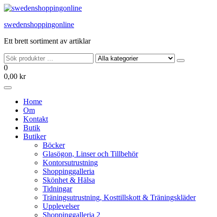
Hoppa
till
swedenshoppingonline
innehållet
Ett brett sortiment av artiklar
0
0,00 kr
Home
Om
Kontakt
Butik
Butiker
Böcker
Glasögon, Linser och Tillbehör
Kontorsutrustning
Shoppinggalleria
Skönhet & Hälsa
Tidningar
Träningsutrustning, Kosttillskott & Träningskläder
Upplevelser
Shoppinggalleria 2