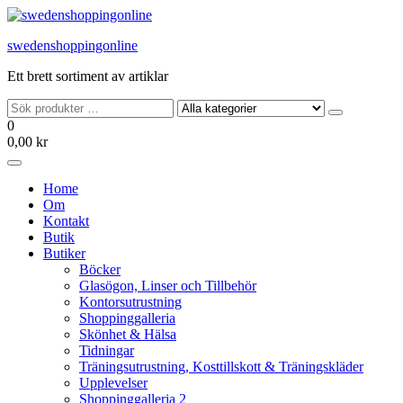
Hoppa
till
swedenshoppingonline
innehållet
Ett brett sortiment av artiklar
0
0,00 kr
Home
Om
Kontakt
Butik
Butiker
Böcker
Glasögon, Linser och Tillbehör
Kontorsutrustning
Shoppinggalleria
Skönhet & Hälsa
Tidningar
Träningsutrustning, Kosttillskott & Träningskläder
Upplevelser
Shoppinggalleria 2