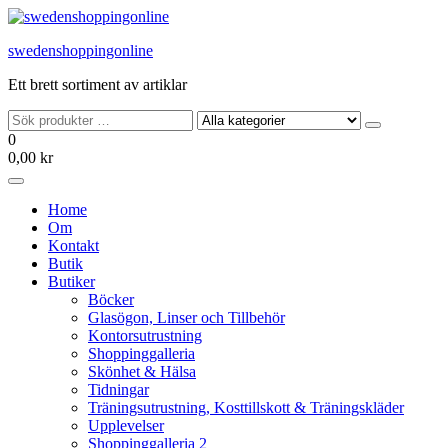
Hoppa
till
swedenshoppingonline
innehållet
Ett brett sortiment av artiklar
0
0,00 kr
Home
Om
Kontakt
Butik
Butiker
Böcker
Glasögon, Linser och Tillbehör
Kontorsutrustning
Shoppinggalleria
Skönhet & Hälsa
Tidningar
Träningsutrustning, Kosttillskott & Träningskläder
Upplevelser
Shoppinggalleria 2