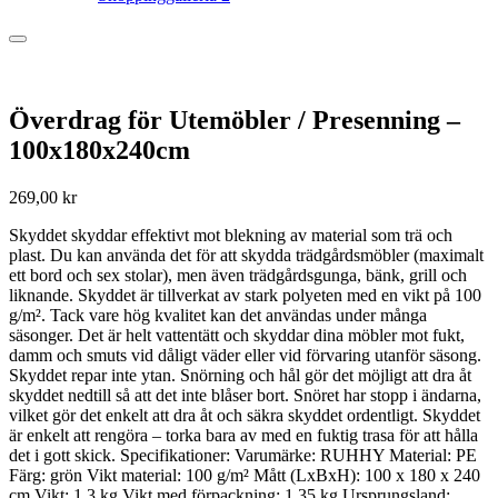
Överdrag för Utemöbler / Presenning –
100x180x240cm
269,00
kr
Skyddet skyddar effektivt mot blekning av material som trä och
plast. Du kan använda det för att skydda trädgårdsmöbler (maximalt
ett bord och sex stolar), men även trädgårdsgunga, bänk, grill och
liknande. Skyddet är tillverkat av stark polyeten med en vikt på 100
g/m². Tack vare hög kvalitet kan det användas under många
säsonger. Det är helt vattentätt och skyddar dina möbler mot fukt,
damm och smuts vid dåligt väder eller vid förvaring utanför säsong.
Skyddet repar inte ytan. Snörning och hål gör det möjligt att dra åt
skyddet nedtill så att det inte blåser bort. Snöret har stopp i ändarna,
vilket gör det enkelt att dra åt och säkra skyddet ordentligt. Skyddet
är enkelt att rengöra – torka bara av med en fuktig trasa för att hålla
det i gott skick. Specifikationer: Varumärke: RUHHY Material: PE
Färg: grön Vikt material: 100 g/m² Mått (LxBxH): 100 x 180 x 240
cm Vikt: 1,3 kg Vikt med förpackning: 1,35 kg Ursprungsland: