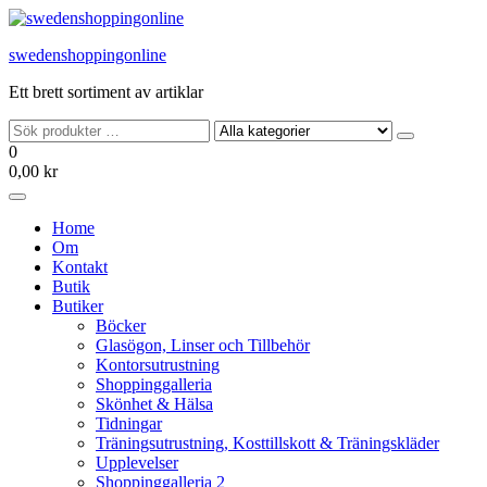
Hoppa
till
swedenshoppingonline
innehållet
Ett brett sortiment av artiklar
0
0,00 kr
Home
Om
Kontakt
Butik
Butiker
Böcker
Glasögon, Linser och Tillbehör
Kontorsutrustning
Shoppinggalleria
Skönhet & Hälsa
Tidningar
Träningsutrustning, Kosttillskott & Träningskläder
Upplevelser
Shoppinggalleria 2