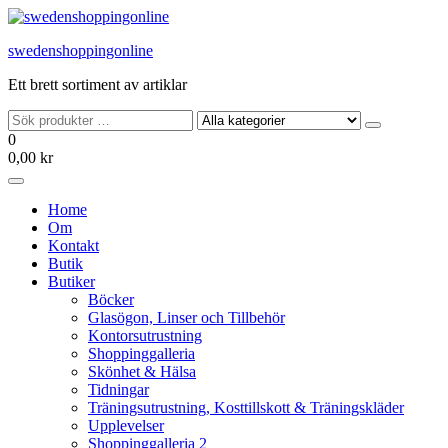
Hoppa
till
swedenshoppingonline
innehållet
Ett brett sortiment av artiklar
0
0,00 kr
Home
Om
Kontakt
Butik
Butiker
Böcker
Glasögon, Linser och Tillbehör
Kontorsutrustning
Shoppinggalleria
Skönhet & Hälsa
Tidningar
Träningsutrustning, Kosttillskott & Träningskläder
Upplevelser
Shoppinggalleria 2