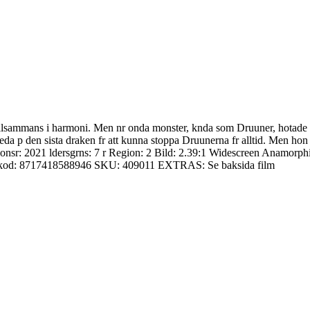
llsammans i harmoni. Men nr onda monster, knda som Druuner, hotade la
reda p den sista draken fr att kunna stoppa Druunerna fr alltid. Men hon 
sr: 2021 ldersgrns: 7 r Region: 2 Bild: 2.39:1 Widescreen Anamorphi
reckkod: 8717418588946 SKU: 409011 EXTRAS: Se baksida film