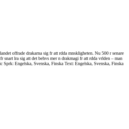
ndet offrade drakarna sig fr att rdda mnskligheten. Nu 500 r senare
fr snart lra sig att det behvs mer n drakmagi fr att rdda vrlden – man
c Sprk: Engelska, Svenska, Finska Text: Engelska, Svenska, Finska