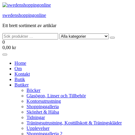
Hoppa
till
swedenshoppingonline
innehållet
Ett brett sortiment av artiklar
0
0,00 kr
Home
Om
Kontakt
Butik
Butiker
Böcker
Glasögon, Linser och Tillbehör
Kontorsutrustning
Shoppinggalleria
Skönhet & Hälsa
Tidningar
Träningsutrustning, Kosttillskott & Träningskläder
Upplevelser
Shoppinggalleria 2