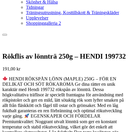
Skönhet & Hälsa
Tidningar
Träningsutrustning, Kosttillskott & Träningskläder
Upplevelser
Shoppinggalleria 2
Rökflis av lönnträ 250g – HENDI 199732
191,00
kr
HENDI RÖKSPÅN LÖNN (MAPLE) 250G – FÖR EN
DELIKAT OCH SÖT RÖKAROMA Ge dina rätter en unik
karaktär med Hendi 199732 rökspån av lönnträ. Dessa
högkvalitativa träflisor är speciellt framtagna för användning med
rökpistoler och ger en mild, lätt sötaktig rök som lyfter smaken på
allt från fläskkött och fågel till ostar och grönsaker. Med en låg
fukthalt garanteras en ren förbränning och optimal rökutveckling
varje gång.
EGENSKAPER OCH FÖRDELAR
Premiumkvalitet: Noggrant utvalt lönnträ som ger en konstant
temperatur och stabil rökutveckling, vilket gör det enkelt att