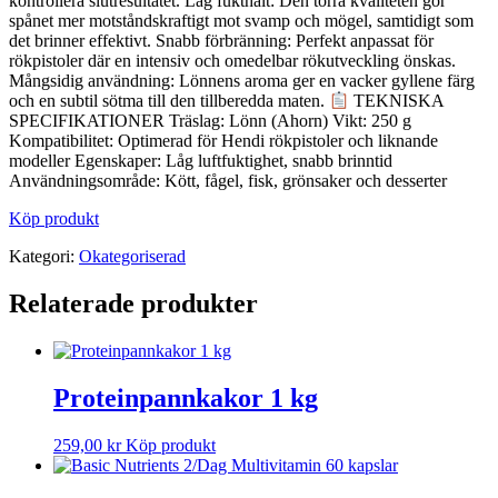
kontrollera slutresultatet. Låg fukthalt: Den torra kvaliteten gör
spånet mer motståndskraftigt mot svamp och mögel, samtidigt som
det brinner effektivt. Snabb förbränning: Perfekt anpassat för
rökpistoler där en intensiv och omedelbar rökutveckling önskas.
Mångsidig användning: Lönnens aroma ger en vacker gyllene färg
och en subtil sötma till den tillberedda maten.
TEKNISKA
SPECIFIKATIONER Träslag: Lönn (Ahorn) Vikt: 250 g
Kompatibilitet: Optimerad för Hendi rökpistoler och liknande
modeller Egenskaper: Låg luftfuktighet, snabb brinntid
Användningsområde: Kött, fågel, fisk, grönsaker och desserter
Köp produkt
Kategori:
Okategoriserad
Relaterade produkter
Proteinpannkakor 1 kg
259,00
kr
Köp produkt