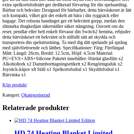
extra spelkortsfodralet ger dedikerad förvaring för din spelsamling.
Bärbar och bekväm: Designad för bärbarhet, detta bärväskeset är lätt
och kompakt, vilket gör det enkelt att bära i din ryggsäck eller
bagage. Det robusta handtaget ger ett bekvämt grepp, medan den
slitstarka dragkedjan säkerställer säker stängning. Oavsett om du
reser, pendlar eller helt enkelt förvarar din Switch2 hemma, erbjuder
detta bärväskeset ett bekvämt och stilfullt sätt att skydda och
transportera din spelutrustning. Ta med dig ditt spelande på språng
med självförtroende och lätthet. Specifikationer: Färg: Flerfärgad
Mått: Längd: 26cm, Bredd: 12.5cm, Höjd: 4.5cm Material:
PU+EVA+ABS+Silicone Paketet innehåller: Härdat glasfilm x2
Alkoholtork x2 Dammborttagningsetikett x2 Rengöringsduk x2
Joystick-kåpor x8 Ställ x1 Spelkortsfodral x1 Skyddsfodral x1
Bärväska x1
Köp produkt
Kategori:
Okategoriserad
Relaterade produkter
HD 74 Heating Blanket Limited