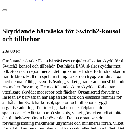
Skyddande bärväska för Switch2-konsol
och tillbehör
289,00
kr
Omfattande skydd: Detta bärväskeset erbjuder allsidigt skydd för din
Switch2-konsol och tillbehör. Det hårda EVA-skalet skyddar mot
fall, stötar och repor, medan det mjuka innerfodret förhindrar skador
från friktion. Håll din spelutrustning säker och trygg vart du än går
med denna pålitliga skyddslösning, vilket garanterar sinnesfrid under
resor eller förvaring. De medföljande skärmskydden förbättrar
ytterligare skyddet mot repor och fläckar. Organiserad förvaring:
Insidan av bärväskan har anpassade fack och elastiska remmar för
att hålla din Switch2-konsol, spelkort och tillbehör snyggt
organiserade. Inga fler trassliga kablar eller felplacerade
spelkassetter! Allt stannar på sin plats, vilket gör det enkelt att hitta
det du behöver när du behöver det. Denna organiserade
förvaringslösning maximerar utrymmet och minimerar röran, vilket
gör att du kan bära mer utan att offra skydd eller bekvämlighet. Det