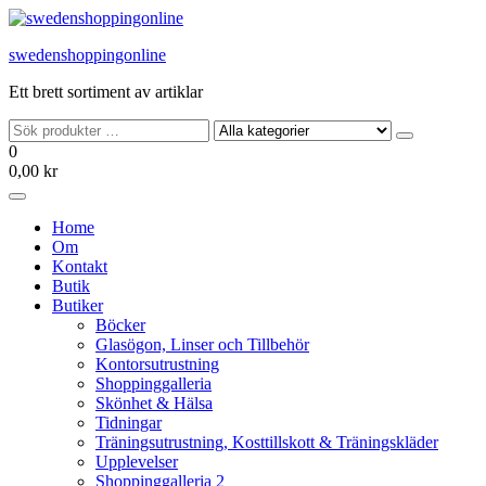
Hoppa
till
swedenshoppingonline
innehållet
Ett brett sortiment av artiklar
0
0,00 kr
Home
Om
Kontakt
Butik
Butiker
Böcker
Glasögon, Linser och Tillbehör
Kontorsutrustning
Shoppinggalleria
Skönhet & Hälsa
Tidningar
Träningsutrustning, Kosttillskott & Träningskläder
Upplevelser
Shoppinggalleria 2